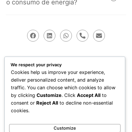
o consumo de energia?
F
L
W
P
E
a
i
h
h
n
c
n
a
o
v
e
k
t
n
e
b
e
s
e
l
o
d
a
-
o
We respect your privacy
o
i
p
a
p
Cookies help us improve your experience,
k
n
p
l
e
2026 Auten, Rodovia SC 401, Km 4 – Saco Grande, Florianópolis
t
deliver personalized content, and analyze
– SC, 88032-005 | +55 48 3181-0030 |
contato@auten.energy
POLÍTICA DE PRIVACIDADE | TERMOS DE USO
traffic. You can choose which cookies to allow
by clicking
Customize
. Click
Accept All
to
consent or
Reject All
to decline non-essential
cookies.
Customize